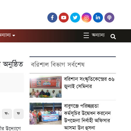
ন্যান্য
অন্যান্য
 অনুষ্ঠিত
বরিশাল বিভাগ সর্বশেষ
বরিশাল সংস্কৃতিকেন্দ্রের ৩৬
জুলাই সেমিনার
বাবুগঞ্জে পরিচ্ছন্নতা
কর্মসূচির উদ্বোধন করলেন
ফ-
ফ
উপজেলা নির্বাহী অফিসার
আসমা উল হুসনা
ীর উদ্যোগে