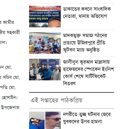
ডাকাতের কবলে সাংবাদিক
নেতারা, থানায় অভিযোগ
ীর আমীর
্রীয় সহকারী
মাদকমুক্ত সমাজ গঠনের
লাল।
প্রত্যয়ে উজিরপুরে প্রীতি
ফুটবল ম্যাচ অনুষ্ঠিত
জালীলুল কুরআন মাদ্রাসায়
দিন মো.
হাফেজদের স্পোকেন ইংলিশ
কোর্স শেষে সার্টিফিকেট
্য সচিব মো.
বিতরণ
াপতি মো.
 হোসাইন।
এই সপ্তাহের পাঠকপ্রিয়
ুর উপজেলায়
নগরীতে তুচ্ছ ঘটনার জেরে
যুবকদের উপর হামলা