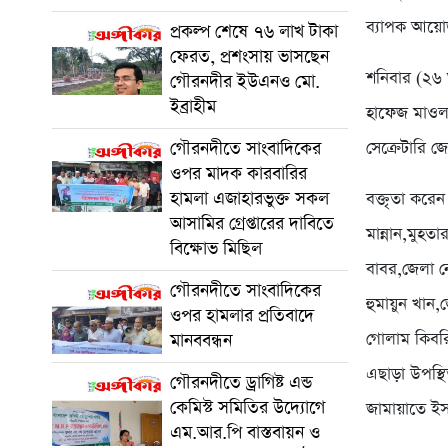
ব্যাপক আয়োজন
প্রকল্প শেষে ৭৬ লাখ টাকা
ফেরত, প্রশংসায় ভাসছেন
শনিবার (২৬
গৌরনদীর ইউএনও মো.
ইব্রাহীম
হাফেজ মাওলা
গৌরনদীতে সাংবাদিকের
সেক্রেটারি 
ওপর মাদক কারবারির
হামলা এজাহারভুক্ত সকল
বক্তৃতা করে
আসামির গ্রেপ্তারের দাবিতে
মান্নান,মুহ
বিক্ষোভ মিছিল
বাবর,জেলা নে
গৌরনদীতে সাংবাদিকের
হুমায়ুন খান
ওপর হামলার প্রতিবাদে
গোলাম কিবর
মানববন্ধন
এছাড়া উপস্থ
গৌরনদীতে ড্রাগিষ্ট এন্ড
কেমিস্ট সমিতির উদ্যোগে
জামায়াতে ইসল
এম.আর.পি বাস্তবায়ন ও