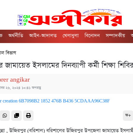
িক
অর্থনীতি
আইন-আদালত
খেলাধুলা
বিনোদন
সম্পাদকীয়
অ
াল বিভাগ
 জামায়েত ইসলামের দিনব্যাপী কর্মী শিক্ষা শিবির
orer angikar
টোবর ২৬, ২০২৪ ১০:৪১ অপরাহ্ণ
ফ+
ুন্না , উজিরপুর (বরিশাল) বরিশালের উজিরপুর উপজেলা জামায়েত ইসলাম