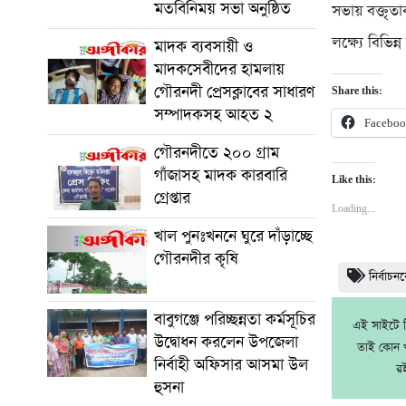
মতবিনিময় সভা অনুষ্ঠিত
সভায় বক্তৃত
লক্ষ্যে বিভি
মাদক ব্যবসায়ী ও
মাদকসেবীদের হামলায়
গৌরনদী প্রেসক্লাবের সাধারণ
Share this:
সম্পাদকসহ আহত ২
Facebo
গৌরনদীতে ২০০ গ্রাম
গাঁজাসহ মাদক কারবারি
Like this:
গ্রেপ্তার
Loading...
খাল পুনঃখননে ঘুরে দাঁড়াচ্ছে
গৌরনদীর কৃষি
নির্বাচ
বাবুগঞ্জে পরিচ্ছন্নতা কর্মসূচির
এই সাইটে নি
উদ্বোধন করলেন উপজেলা
তাই কোন খ
নির্বাহী অফিসার আসমা উল
র
হুসনা