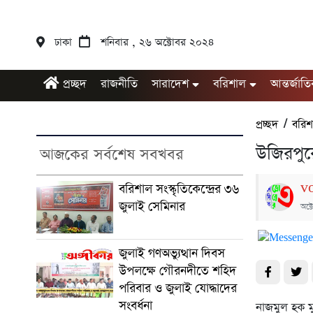
ঢাকা
শনিবার , ২৬ অক্টোবর ২০২৪
প্রচ্ছদ
রাজনীতি
সারাদেশ
বরিশাল
আন্তর্জাত
প্রচ্ছদ
/
বরিশ
উজিরপুরে
আজকের সর্বশেষ সবখবর
v
বরিশাল সংস্কৃতিকেন্দ্রের ৩৬
জুলাই সেমিনার
অক্
জুলাই গণঅভ্যুত্থান দিবস
উপলক্ষে গৌরনদীতে শহিদ
পরিবার ও জুলাই যোদ্ধাদের
সংবর্ধনা
নাজমুল হক ম