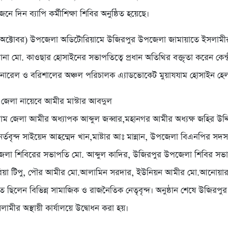
ে দিন ব্যাপি কর্মীশিক্ষা শিবির অনুষ্ঠিত হয়েছে।
 অক্টোবর) উপজেলা অডিটোরিয়ামে উজিরপুর উপজেলা জামায়াতে ইসলাম
না মো. কাওছার হোসাইনের সভাপতিত্বে প্রধান অতিথির বক্তৃতা করেন কেন্দ
জেনারেল ও বরিশালের অঞ্চল পরিচালক এ্যাডভোকেট মুয়াযযাম হোসাইন হে
ন জেলা নায়েবে আমীর মাস্টার আবদুল
তারাম জেলা আমীর অধ্যাপক আব্দুল জব্বার,মহানগর আমীর অধ্যক্ষ জহির উদ্
র্তবৃন্দ সাইয়েদ আহম্মেদ খান,মাষ্টার আঃ মান্নান, উপজেলা বিএনপির সদস
,জেলা শিবিরের সভাপতি মো. আব্দুল কাদির, উজিরপুর উপজেলা শিবির সভ
িয়া টিপু, পৌর আমীর মো.আলামিন সরদার, ইউনিয়ন আমীর মো.আনোয়ার
িত ছিলেন বিভিন্ন সামাজিক ও রাজনৈতিক নেতৃবৃন্দ। অনুষ্ঠান শেষে উজিরপ
ামীর অস্থায়ী কার্যালয়ে উদ্বোধন করা হয়।