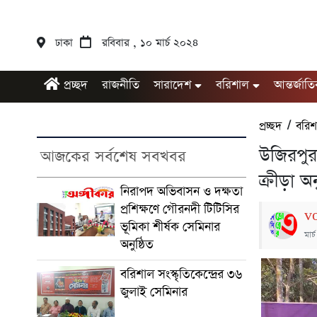
ঢাকা
রবিবার , ১০ মার্চ ২০২৪
প্রচ্ছদ
রাজনীতি
সারাদেশ
বরিশাল
আন্তর্জাত
প্রচ্ছদ
/
বরিশ
উজিরপুর 
আজকের সর্বশেষ সবখবর
ক্রীড়া অন
নিরাপদ অভিবাসন ও দক্ষতা
প্রশিক্ষণে গৌরনদী টিটিসির
v
ভূমিকা শীর্ষক সেমিনার
মার
অনুষ্ঠিত
বরিশাল সংস্কৃতিকেন্দ্রের ৩৬
জুলাই সেমিনার