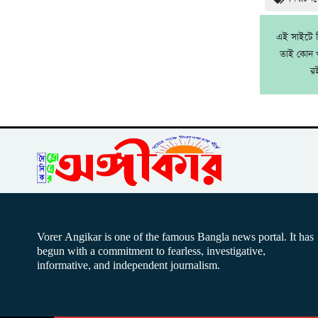
এই সাইটে নি
তাই কোন খ
র
Vorer Angikar is one of the famous Bangla news portal. It has
begun with a commitment to fearless, investigative,
informative, and independent journalism.