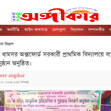
িক
অর্থনীতি
আইন-আদালত
খেলাধুলা
বিনোদন
সম্পাদকীয়
অ
াল বিভাগ
ধামসর অক্সফোর্ড সরকারী প্রাথমিক বিদ্যালয়ে বার
ুষ্ঠান অনুষ্ঠিত।
orer angikar
্চ ১০, ২০২৪ ৬:৫৫ অপরাহ্ণ