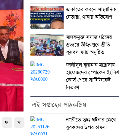
ডাকাতের কবলে সাংবাদিক
নেতারা, থানায় অভিযোগ
মাদকমুক্ত সমাজ গঠনের
প্রত্যয়ে উজিরপুরে প্রীতি
ফুটবল ম্যাচ অনুষ্ঠিত
জালীলুল কুরআন মাদ্রাসায়
হাফেজদের স্পোকেন ইংলিশ
কোর্স শেষে সার্টিফিকেট
বিতরণ
এই সপ্তাহের পাঠকপ্রিয়
নগরীতে তুচ্ছ ঘটনার জেরে
ফ-
ফ
যুবকদের উপর হামলা