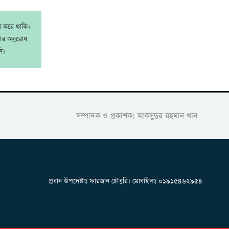
াশ করে থাকি।
রার অনুরোধ
ি।
সম্পাদক ও প্রকাশক: মাকসুদুর রহমান খান
প্রধান উপদেষ্টাঃ ফারজান চৌধুরি। মোবাইলঃ ০১৯১৫৪৬২৯৫৪