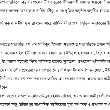
িশাল)প্রতিবেদকঃ বরিশালের উজিরপুরের ঐতিহ্যবাহী ধামসর অক্সফোর্ড স
যালয়ে ব্যাপক আয়োজনে বার্ষিক ক্রীড়া ও সাংস্কৃতিক অনুষ্ঠান অনুষ্ঠিত হয়েছে
্চ সকাল ৯ টায় স্কুল প্রাঙ্গনের মাঠে বার্ষিক ক্রীড়া ও সাংস্কৃতিক অনুষ্ঠানের 
িদ্যালয়ের সভাপতি এস এম সাদিকুল ইসলাম ফরহাদের সভাপতিত্বে প্রধান অ
েন ৭ নং বামরাইল ইউনিয়নের চেয়ারম্যান মোঃ ইউসুফ হাওলাদার , বিশেষ 
েন, উপজেলা সহকারী শিক্ষা অফিসার রাবেয়া সুলতানা, উপজেলা শ্রমিকলীগ
েলা ও পৌর প্রেসক্লাবের সভাপতি মোঃ রফিকুল ইসলাম শিপন মোল্লা, ইউ
়ামীলীগের সাধারণ সম্পাদক মোঃ জাকির হোসেন হাওলাদার, ওয়ার্ড আওয়াম
াইকেল
াগরণ সংঘের সভাপতি মোঃ সাইদুর রহমান খোকন, ওয়ার্ড আওয়ামীযুবলীগ
রহমান মন্টু, উজিরপুর সাংবাদিক ইউনিয়নের যুগ্ম সম্পাদক ও রূপায়ন সাংস