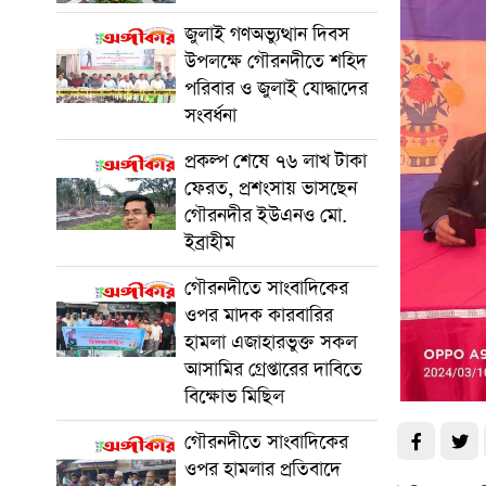
জুলাই গণঅভ্যুত্থান দিবস
উপলক্ষে গৌরনদীতে শহিদ
পরিবার ও জুলাই যোদ্ধাদের
সংবর্ধনা
প্রকল্প শেষে ৭৬ লাখ টাকা
ফেরত, প্রশংসায় ভাসছেন
গৌরনদীর ইউএনও মো.
ইব্রাহীম
গৌরনদীতে সাংবাদিকের
ওপর মাদক কারবারির
হামলা এজাহারভুক্ত সকল
আসামির গ্রেপ্তারের দাবিতে
বিক্ষোভ মিছিল
গৌরনদীতে সাংবাদিকের
ওপর হামলার প্রতিবাদে