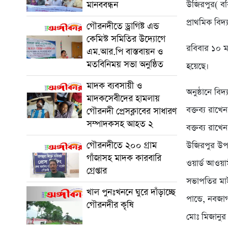
মানববন্ধন
উজিরপুর( বর
প্রাথমিক বিদ্
গৌরনদীতে ড্রাগিষ্ট এন্ড
কেমিস্ট সমিতির উদ্যোগে
রবিবার ১০ মার
এম.আর.পি বাস্তবায়ন ও
মতবিনিময় সভা অনুষ্ঠিত
হয়েছে।
মাদক ব্যবসায়ী ও
অনুষ্ঠানে ব
মাদকসেবীদের হামলায়
বক্তব্য রাখ
গৌরনদী প্রেসক্লাবের সাধারণ
সম্পাদকসহ আহত ২
বক্তব্য রাখ
গৌরনদীতে ২০০ গ্রাম
উজিরপুর উপজ
গাঁজাসহ মাদক কারবারি
ওয়ার্ড আওয
গ্রেপ্তার
সভাপতির ম
খাল পুনঃখননে ঘুরে দাঁড়াচ্ছে
পান্ডে, নবজ
গৌরনদীর কৃষি
মোঃ মিজানুর 