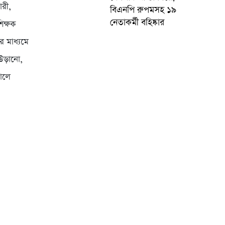
ারী,
বিএনপি রুপমসহ ১৯
নেতাকর্মী বহিষ্কার
িক্ষক
র মাধ্যমে
 উড়ানো,
কালে