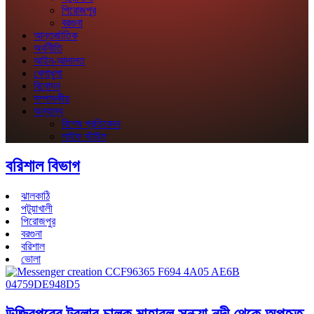
পিরোজপুর
বরগুনা
আন্তর্জাতিক
অর্থনীতি
আইন-আদালত
খেলাধুলা
বিনোদন
সম্পাদকীয়
অন্যান্য
বিশেষ প্রতিবেদন
লাইফ স্টাইল
বরিশাল বিভাগ
ঝালকাঠি
পটুয়াখালী
পিরোজপুর
বরগুনা
বরিশাল
ভোলা
উজিরপুরের ট্রলার চালক মাহাবুল সন্ধ্যা নদী থেকে অপহৃত