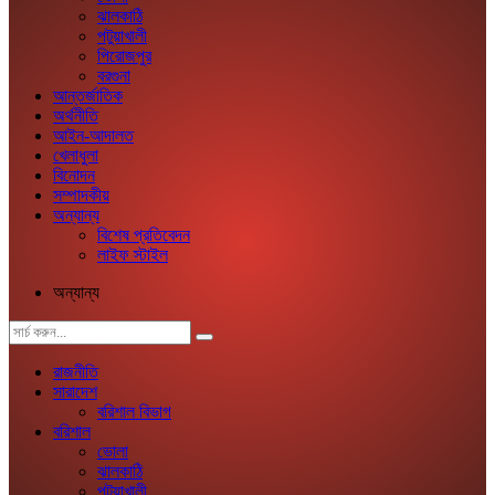
ঝালকাঠি
পটুয়াখালী
পিরোজপুর
বরগুনা
আন্তর্জাতিক
অর্থনীতি
আইন-আদালত
খেলাধুলা
বিনোদন
সম্পাদকীয়
অন্যান্য
বিশেষ প্রতিবেদন
লাইফ স্টাইল
অন্যান্য
রাজনীতি
সারাদেশ
বরিশাল বিভাগ
বরিশাল
ভোলা
ঝালকাঠি
পটুয়াখালী