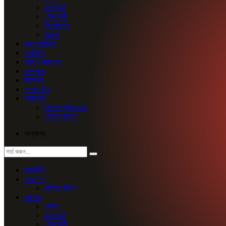
ঝালকাঠি
পটুয়াখালী
পিরোজপুর
বরগুনা
আন্তর্জাতিক
অর্থনীতি
আইন-আদালত
খেলাধুলা
বিনোদন
সম্পাদকীয়
অন্যান্য
বিশেষ প্রতিবেদন
লাইফ স্টাইল
অন্যান্য
রাজনীতি
সারাদেশ
বরিশাল বিভাগ
বরিশাল
ভোলা
ঝালকাঠি
পটুয়াখালী