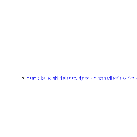
প্রকল্প শেষে ৭৬ লাখ টাকা ফেরত, প্রশংসায় ভাসছেন গৌরনদীর ইউএনও ম