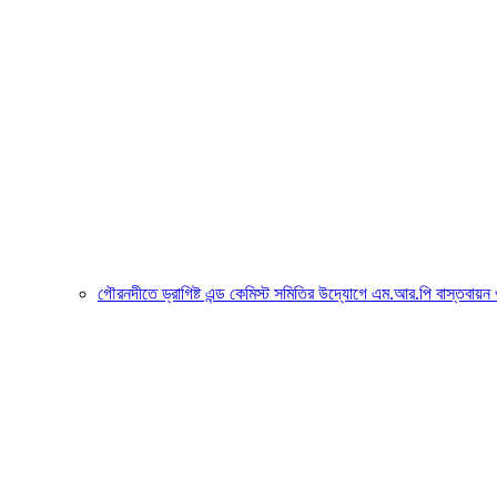
গৌরনদীতে ড্রাগিষ্ট এন্ড কেমিস্ট সমিতির উদ্যোগে এম.আর.পি বাস্তবায়ন