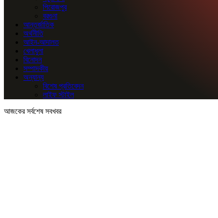
পিরোজপুর
বরগুনা
আন্তর্জাতিক
অর্থনীতি
আইন-আদালত
খেলাধুলা
বিনোদন
সম্পাদকীয়
অন্যান্য
বিশেষ প্রতিবেদন
লাইফ স্টাইল
আজকের সর্বশেষ সবখবর