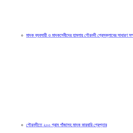
মাদক ব্যবসায়ী ও মাদকসেবীদের হামলায় গৌরনদী প্রেসক্লাবের সাধারণ
গৌরনদীতে ২০০ গ্রাম গাঁজাসহ মাদক কারবারি গ্রেপ্তার