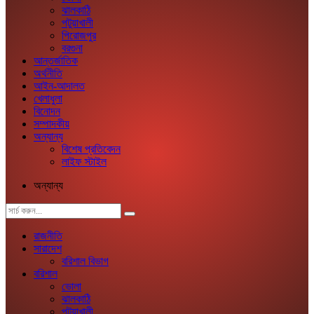
ঝালকাঠি
পটুয়াখালী
পিরোজপুর
বরগুনা
আন্তর্জাতিক
অর্থনীতি
আইন-আদালত
খেলাধুলা
বিনোদন
সম্পাদকীয়
অন্যান্য
বিশেষ প্রতিবেদন
লাইফ স্টাইল
অন্যান্য
রাজনীতি
সারাদেশ
বরিশাল বিভাগ
বরিশাল
ভোলা
ঝালকাঠি
পটুয়াখালী