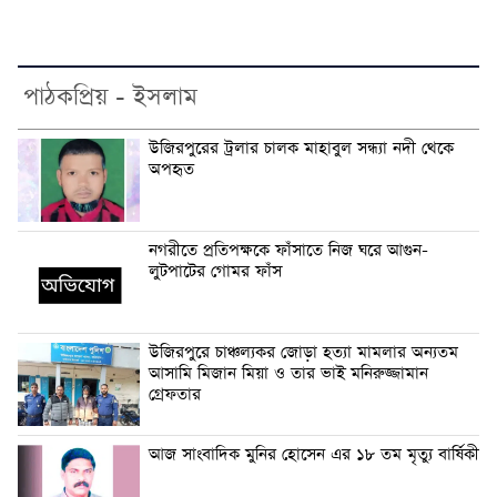
পাঠকপ্রিয় - ইসলাম
উজিরপুরের ট্রলার চালক মাহাবুল সন্ধ্যা নদী থেকে
অপহৃত
নগরীতে প্রতিপক্ষকে ফাঁসাতে নিজ ঘরে আগুন-
লুটপাটের গোমর ফাঁস
উজিরপুরে চাঞ্চল্যকর জোড়া হত্যা মামলার অন্যতম
আসামি মিজান মিয়া ও তার ভাই মনিরুজ্জামান
গ্রেফতার
আজ সাংবাদিক মুনির হোসেন এর ১৮ তম মৃত্যু বার্ষিকী