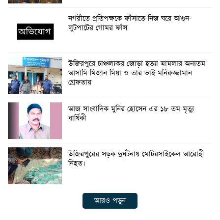
নগরীতে প্রতিপক্ষকে ফাঁসাতে নিজ ঘরে আগুন-
লুটপাটের গোমর ফাঁস
উজিরপুরে চাঞ্চল্যকর জোড়া হত্যা মামলার অন্যতম
আসামি মিজান মিয়া ও তার ভাই মনিরুজ্জামান
গ্রেফতার
আজ সাংবাদিক মুনির হোসেন এর ১৮ তম মৃত্যু
বার্ষিকী
উজিরপুরের সড়ক দুর্ঘটনায় মোটরসাইকেল আরোহী
নিহত।
আরও পড়ুন