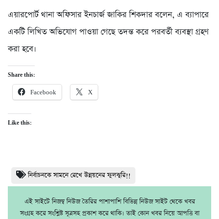
এয়ারপোর্ট থানা অফিসার ইনচার্জ জাকির শিকদার বলেন, এ ব্যাপারে
একটি লিখিত অভিযোগ পাওয়া গেছে তদন্ত করে পরবর্তী ব্যবস্থা গ্রহণ
করা হবে।
Share this:
Facebook
X
Like this:
নির্বাচনকে সামনে রেখে উন্নয়নের ফুলঝুরি!!
এই সাইটে নিজম্ব নিউজ তৈরির পাশাপাশি বিভিন্ন নিউজ সাইট থেকে খবর
সংগ্রহ করে সংশ্লিষ্ট সূত্রসহ প্রকাশ করে থাকি। তাই কোন খবর নিয়ে আপত্তি বা