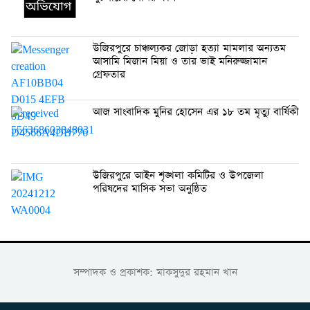
উজিরপুরে চাঞ্চল্যকর জোড়া হত্যা মামলার অন্যতম
আসামি মিজান মিয়া ও তার ভাই মনিরুজ্জামান
গ্রেফতার
আজ সাংবাদিক মুনির হোসেন এর ১৮ তম মৃত্যু বার্ষিকী
উজিরপুরে আইন শৃঙ্খলা কমিটির ও উপজেলা
পরিষদের মাসিক সভা অনুষ্ঠিত
সম্পাদক ও প্রকাশক: মাকসুদুর রহমান খান