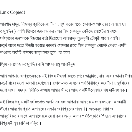
Link Copied!
আরশাদ মামুন, নিজস্ব প্রতিবেদক: টানা চতুর্থ বারের মতো ভোলা-৩ আসনের ( লালমোহন
তজুমদ্দিন ) এমপি হিসেবে জয়লাভ করার পর নিজ ফেসবুক পেইজে পোস্টের মাধ্যমে
সর্বস্থরের জনগনকে বিজয়ের বার্তা দিয়েছেন আলহাজ্ব নুরুন্নবী চৌধুরী শাওন এমপি।
চতুর্থ বারের মতো বিজয়ী হওয়ার পরপরই সোমবার রাতে নিজ ফেসবুক পোস্টে দেওয়া এমপি
শাওনের বার্তাটি পাঠকের জন্য হুবহু তুলে ধরা হলো।
প্রিয় লালমোহন-তজুমদ্দিন বাসি আসসালামু আলাইকুম।
আমি আপনাদের প্রত্যেককে এই বিজয় উৎসর্গ করতে পেরে আনন্দিত, যারা আবার আমার উপর
চতুর্থ বারের মতো আস্থা রেখেছেন। ভোলা-০৩ আসনের প্রতিনিধিত্ব করে টানা চতুর্থবারের
মতো সংসদ সদস্য নির্বাচিত হওয়ায় আমার জীবনে আজ একটি উল্লেখযোগ্য মাইলফলক।
এই বিজয় শুধু একটি ব্যক্তিগত অর্জন নয় বরং আপনারা আমাকে এবং বাংলাদেশ আওয়ামী
লীগের আদর্শের প্রতি আপনাদের সমর্থন ও বিশ্বাসের প্রমাণ। অত্যন্ত নিষ্ঠা ও
আন্তরিকতার সাথে আপনাদেরকে সেবা করার জন্য আমার প্রতিশ্রুতির পিছনে আপনাদের
বিশ্বাসই মূল চালিকা শক্তি।