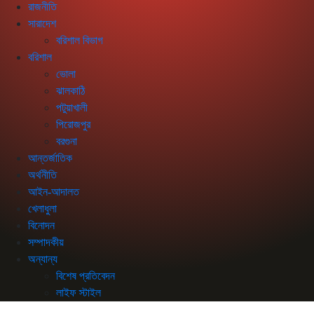
রাজনীতি
সারাদেশ
বরিশাল বিভাগ
বরিশাল
ভোলা
ঝালকাঠি
পটুয়াখালী
পিরোজপুর
বরগুনা
আন্তর্জাতিক
অর্থনীতি
আইন-আদালত
খেলাধুলা
বিনোদন
সম্পাদকীয়
অন্যান্য
বিশেষ প্রতিবেদন
লাইফ স্টাইল