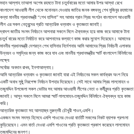
মহান আল্লাহ তাআলা অশেষ রহমতে টানা চতুর্থবারের মতো আমার উপর আস্থা রেখে
বাংলাদেশ আওয়ামী লীগ থেকে মনোনয়ন দেওয়ায় জাতির জনক বঙ্গবন্ধু শেখ মুজিবুর রহমানের
কন্যা মাননীয় প্রধানমন্ত্রী “শেখ হাসিনা” সহ আমার প্রান প্রিয় সংগঠন বাংলাদেশ আওয়ামী
লীগ এর সকল নেতৃবৃন্দের প্রতি আন্তরিক ধন্যবাদ ও কৃতজ্ঞতা জানাই।
দ্বাদশ জাতীয় সংসদ নির্বাচনে আপনারা সকলে মিলে ঐক্যবদ্ধ হয়ে কাজ করে আমাকে টানা
চতুর্থ বারের মতো নির্বাচিত করে আপনাদের কল্যাণে কাজ করার সু্যোগ দিয়েছেন। আমাদের
মাননীয় প্রধানমন্ত্রী দেশরত্ন শেখ হাসিনার নির্দেশনায় আমি আমাদের প্রিয় নির্বাচনী এলাকার
উন্নয়ন ও সমৃদ্ধির জন্য কাজ করে যাব এবং মাননীয় প্রধানমন্ত্রীর স্মার্ট বাংলাদেশ বিনির্মানের
লক্ষ্যে
সর্বোচ্চ অবদান রাখব, ইনশাআল্লাহ।
আমি আন্তরিক ধন্যবাদ ও কৃতজ্ঞতা জানাই যারা এই নির্বাচনের সকল কার্যক্রম অংশ নিয়ে
একটি অবাধ সুষ্ঠু নিরপেক্ষ নির্বাচন উপহার দিয়েছেন। সেই সাথে আমার প্রিয় লালমোহন ও
তজুমদ্দিন উপজেলা সকল ভোটার সহ আমার আওয়ামী লীগের নেতা ও কর্মীবৃন্দর প্রতি কৃতজ্ঞতা
জানাই। আসুন সকলে মিলে আমরা স্মার্ট লালমোহন-তজুমদ্দিন বিনির্মানে ঐক্যবদ্ধ হয়ে কাজ
করি।
আন্তরিক কৃতজ্ঞতা সহ আলহাজ্ব নুরুন্নবী চৌধুরী শাওন,এমপি।
একজন সংসদ সদস্য হিসেবে এমপি শাওনের দেওয়া বার্তাটি সকলের নিকট ব্যাপক প্রশংসা
কুড়িয়েছেন। এমন বার্তা দেওয়া এমপি শাওনের প্রতি কৃতজ্ঞতা প্রকাশ করেছেন লালমোহন
তজুমদ্দিনের জনগণ।