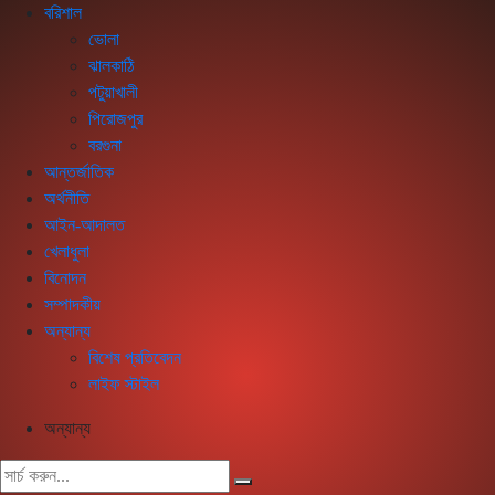
বরিশাল
ভোলা
ঝালকাঠি
পটুয়াখালী
পিরোজপুর
বরগুনা
আন্তর্জাতিক
অর্থনীতি
আইন-আদালত
খেলাধুলা
বিনোদন
সম্পাদকীয়
অন্যান্য
বিশেষ প্রতিবেদন
লাইফ স্টাইল
অন্যান্য