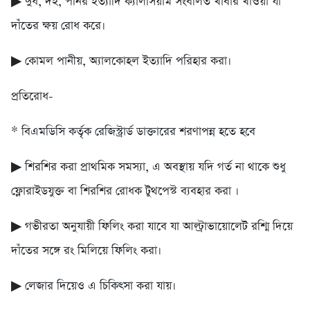
▶ দুধ, দই, পনির ইত্যাদি ক্যালসিয়াম সংবলিত খাবার খাওয়া যা
দাঁতের ক্ষয় রোধ করে।
▶ কোমল পানীয়, অ্যালকোহল ইত্যাদি পরিহার করা।
প্রতিরোধ-
* বিএমডিসি কর্তৃক রেজিস্ট্রার্ড ডাক্তারের শরণাপন্ন হতে হবে
▶ শিরশির করা প্রাথমিক সমস্যা, এ অবস্থায় যদি গর্ত না থাকে শুধু
ফ্লোরাইডযুক্ত বা শিরশির রোধক টুথপেস্ট ব্যবহার করা ।
▶ গভীরতা অনুযায়ী ফিলিং করা যাবে যা আল্ট্রাভায়োলেট রশ্মি দিয়ে
দাঁতের সঙ্গে রং মিলিয়ে ফিলিং করা।
▶ লেজার দিয়েও এ চিকিৎসা করা যায়।