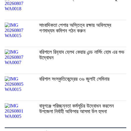
সাংবাদিকতা পেশার অস্তিত্ব রক্ষায় অবিলম্বে
গণমাধ্যম কমিশন গঠন করুন
বরিশালে রিহ্যাব হেলথ কেয়ার এন্ড নার্সিং হোম এর শুভ
উদ্বোধন
বরিশাল সংস্কৃতিকেন্দ্রের ৩৬ জুলাই সেমিনার
বাবুগঞ্জে পরিচ্ছন্নতা কর্মসূচির উদ্বোধন করলেন
উপজেলা নির্বাহী অফিসার আসমা উল হুসনা