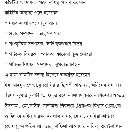
কমিটির কোষাধ্যক্ষ পদে দায়িত্ব পালন করবেন।
কমিটির অন্যান্য পদে রয়েছেন—
* দপ্তর সম্পাদক: মাসুদ রানা
* প্রচার সম্পাদক: তাহসিন সারা
* সাংস্কৃতিক সম্পাদক: আশিকুজ্জামান রিদয়
* পাঠচক্র বিষয়ক সম্পাদক: ফাতেমা তুজ জোহরা
* সাহিত্য বিষয়ক সম্পাদক: নুসরাত জাহান
এ ছাড়া কমিটির সদস্য হিসেবে অন্তর্ভুক্ত হয়েছেন—
ইমা মাহমুদ শোভা,মুনতাসির রাহি,শশী কান্ত রয়, অনিমেষ সমাদ্দার
,রিদয় কুমার ,কাজী তৌফিকুর রহমান সিয়াম,জাবেদ শিকদার,শুভেচ্ছা
ইসলাম , মো:সাইফ ,সানজিদা শিকদার ,প্রিয়াংকা বিশ্বাস প্রেমা,মো:
জাহিদ হোসাইন সায়মুন ইসলাম সামচ, মোসা. সুমাইয়া আক্তার
(ছোঁয়া), আফরিন আকতার, নাফিসা আনোয়ার নাবিল, ওরাইনা খান