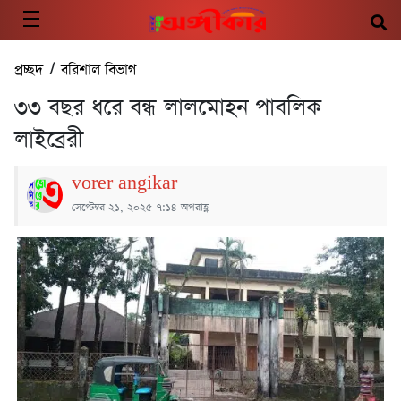
প্রচ্ছদ
/
বরিশাল বিভাগ
৩৩ বছর ধরে বন্ধ লালমোহন পাবলিক
লাইব্রেরী
vorer angikar
সেপ্টেম্বর ২১, ২০২৫ ৭:১৪ অপরাহ্ণ