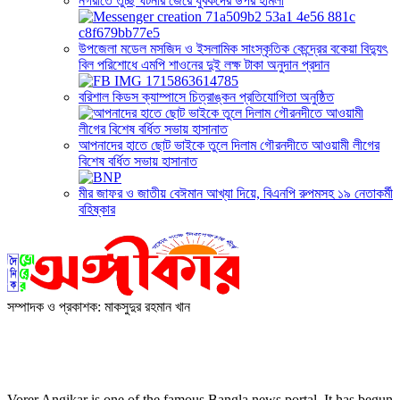
নগরীতে তুচ্ছ ঘটনার জেরে যুবকদের উপর হামলা
উপজেলা মডেল মসজিদ ও ইসলামিক সাংস্কৃতিক কেন্দ্রের বকেয়া বিদ্যুৎ
বিল পরিশোধে এমপি শাওনের দুই লক্ষ টাকা অনুদান প্রদান
বরিশাল কিডস ক্যাম্পাসে চিত্রাঙ্কন প্রতিযোগিতা অনুষ্ঠিত
আপনাদের হাতে ছোট ভাইকে তুলে দিলাম গৌরনদীতে আওয়ামী লীগের
বিশেষ বর্ধিত সভায় হাসানাত
মীর জাফর ও জাতীয় বেঈমান আখ্যা দিয়ে, বিএনপি রুপমসহ ১৯ নেতাকর্মী
বহিষ্কার
সম্পাদক ও প্রকাশক: মাকসুদুর রহমান খান
Vorer Angikar is one of the famous Bangla news portal. It has
begun with a commitment to fearless, investigative, informative,
and independent journalism.
Vorer Angikar is one of the famous Bangla news portal. It has begun