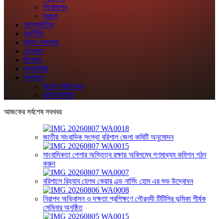
পিরোজপুর
বরগুনা
আন্তর্জাতিক
অর্থনীতি
আইন-আদালত
খেলাধুলা
বিনোদন
সম্পাদকীয়
অন্যান্য
বিশেষ প্রতিবেদন
লাইফ স্টাইল
আজকের সর্বশেষ সবখবর
জাতীয় সাংবাদিক সংস্থা বরিশাল জেলা কমিটি অনুমোদন
সাংবাদিকতা পেশার অস্তিত্ব রক্ষায় অবিলম্বে গণমাধ্যম কমিশন গঠন
করুন
বরিশালে রিহ্যাব হেলথ কেয়ার এন্ড নার্সিং হোম এর শুভ উদ্বোধন
নিরাপদ অভিবাসন ও দক্ষতা প্রশিক্ষণে গৌরনদী টিটিসির ভূমিকা শীর্ষক
সেমিনার অনুষ্ঠিত