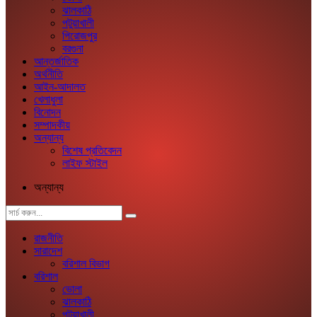
ঝালকাঠি
পটুয়াখালী
পিরোজপুর
বরগুনা
আন্তর্জাতিক
অর্থনীতি
আইন-আদালত
খেলাধুলা
বিনোদন
সম্পাদকীয়
অন্যান্য
বিশেষ প্রতিবেদন
লাইফ স্টাইল
অন্যান্য
রাজনীতি
সারাদেশ
বরিশাল বিভাগ
বরিশাল
ভোলা
ঝালকাঠি
পটুয়াখালী