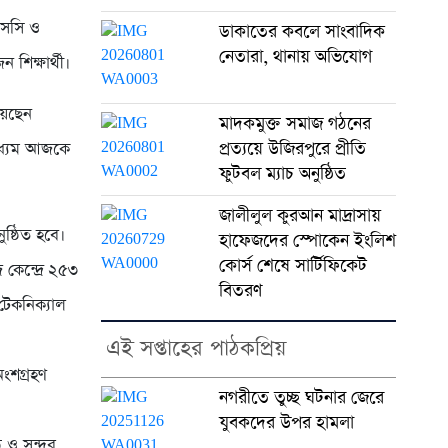
এসসি ও
ডাকাতের কবলে সাংবাদিক
নেতারা, থানায় অভিযোগ
িক্ষার্থী।
য়েছেন
মাদকমুক্ত সমাজ গঠনের
প্রত্যয়ে উজিরপুরে প্রীতি
াধ্যম আজকে
ফুটবল ম্যাচ অনুষ্ঠিত
জালীলুল কুরআন মাদ্রাসায়
ুষ্ঠিত হবে।
হাফেজদের স্পোকেন ইংলিশ
কোর্স শেষে সার্টিফিকেট
কেন্দ্রে ২৫৩
বিতরণ
টেকনিক্যাল
এই সপ্তাহের পাঠকপ্রিয়
অংশগ্রহণ
নগরীতে তুচ্ছ ঘটনার জেরে
যুবকদের উপর হামলা
ও সুন্দর