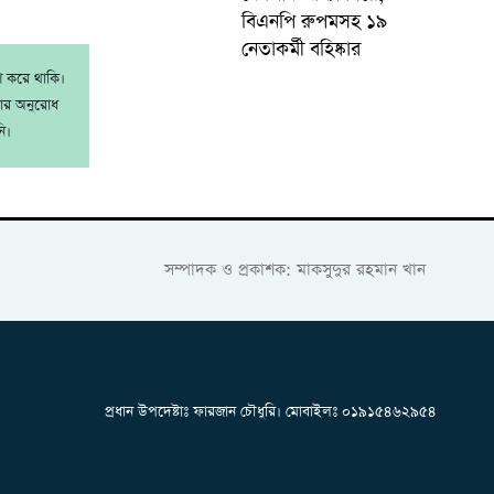
বিএনপি রুপমসহ ১৯
নেতাকর্মী বহিষ্কার
াশ করে থাকি।
রার অনুরোধ
ি।
সম্পাদক ও প্রকাশক: মাকসুদুর রহমান খান
প্রধান উপদেষ্টাঃ ফারজান চৌধুরি। মোবাইলঃ ০১৯১৫৪৬২৯৫৪