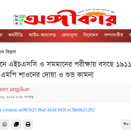
িক
অর্থনীতি
আইন-আদালত
খেলাধুলা
বিনোদন
সম্পাদকীয়
অ
াল বিভাগ
নে এইচএসসি ও সমমানের পরীক্ষায় বসছে ১৯১
থীঃ এমপি শাওনের দোয়া ও শুভ কামনা
orer angikar
 ২৯, ২০২৪ ৬:৫৮ অপরাহ্ণ
ফ+