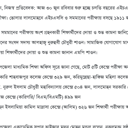
, নিজস্ব প্রতিবেদক: আজ ৩০ জুন রবিবার শুরু হচ্ছে চলতি বছরের এইচ
ক্ষা। ভোলার লালমোহনে এইচএসসি ও সমমানের পরীক্ষায় বসছে ১৯১১ জন শ
মমানের পরীক্ষায় অংশ গ্রহনকারী শিক্ষার্থীদের দোয়া ও শুভ কামনা জানি
র সংসদ সদস্য আলহাজ্ব নুরুন্নবী চৌধুরী শাওন। সামাজিক যোগাযোগ ম
ওয়া শিক্ষার্থীদের দোয়া ও শুভ কামনা জানান এমপি শাওন।
লা মাধ্যমিক শিক্ষা অফিস সূত্রে জানা গেছে, মোট ৫টি কেন্দ্রে পরীক্ষা অন
কারি শাহবাজপুর কলেজ কেন্দ্রে ৩২৯ জন, করিমুন্নেছা-হাফিজ মহিলা কলেজ 
. নুরুল ইসলাম চৌধুরী মহাবিদ্যালয় কেন্দ্রে ৫০৪ জন, লালমোহন সরকারি 
লেজ কেন্দ্রে (কারিগরি/ বিএম/বিএমটি) ৪৯৯ জন
ইসলামিয়া কামিল মাদ্রাসা কেন্দ্রে (আলিম) ৩২৬ জন শিক্ষার্থী পরীক্ষায় 
েলা একাডেমিক সুপার ভাইজার মদন মোহন মন্ডল বলেন, নকলমুক্ত সুষ্ঠ 