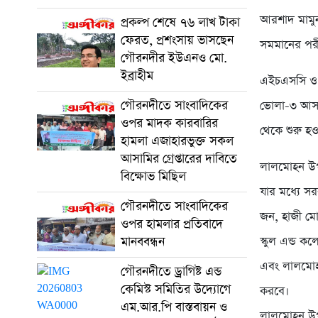
আরশাদ মামুন
প্রকল্প শেষে ৭৬ লাখ টাকা
ফেরত, প্রশংসায় ভাসছেন
সমমানের পরী
গৌরনদীর ইউএনও মো.
ইব্রাহীম
এইচএসসি ও স
গৌরনদীতে সাংবাদিকের
ভোলা-৩ আসনে
ওপর মাদক কারবারির
থেকে শুরু হ
হামলা এজাহারভুক্ত সকল
আসামির গ্রেপ্তারের দাবিতে
লালমোহন উপজে
বিক্ষোভ মিছিল
যার মধ্যে সর
গৌরনদীতে সাংবাদিকের
জন, হাজী মো
ওপর হামলার প্রতিবাদে
মানববন্ধন
স্কুল এন্ড ক
এবং লালমোহন 
গৌরনদীতে ড্রাগিষ্ট এন্ড
কেমিস্ট সমিতির উদ্যোগে
করবে।
এম.আর.পি বাস্তবায়ন ও
লালমোহন উপজ