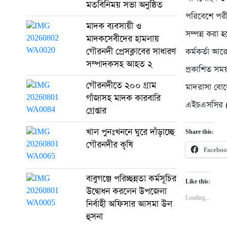
মতবিনিময় সভা অনুষ্ঠিত
পরিবেশে পরীক
মাদক ব্যবসায়ী ও
সম্পন্ন করা 
মাদকসেবীদের হামলায়
গৌরনদী প্রেসক্লাবের সাধারণ
কর্মকর্তা আর
সম্পাদকসহ আহত ২
প্রকাশিত সময়
গৌরনদীতে ২০০ গ্রাম
মাদরাসা বোর
গাঁজাসহ মাদক কারবারি
এইচএসসির (ব
গ্রেপ্তার
খাল পুনঃখননে ঘুরে দাঁড়াচ্ছে
Share this:
গৌরনদীর কৃষি
Facebo
বাবুগঞ্জে পরিচ্ছন্নতা কর্মসূচির
Like this:
উদ্বোধন করলেন উপজেলা
Loading...
নির্বাহী অফিসার আসমা উল
হুসনা