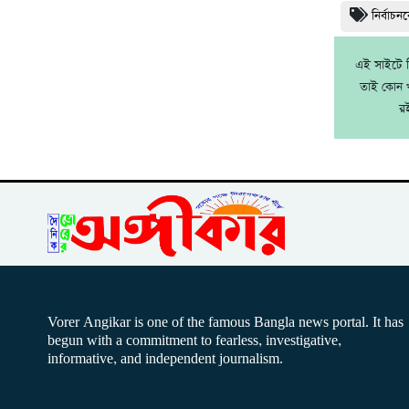
নির্বাচ
এই সাইটে নি
তাই কোন খ
র
Vorer Angikar is one of the famous Bangla news portal. It has
begun with a commitment to fearless, investigative,
informative, and independent journalism.