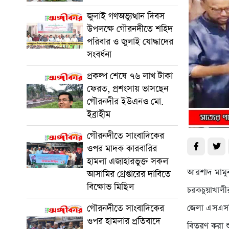
জুলাই গণঅভ্যুত্থান দিবস
উপলক্ষে গৌরনদীতে শহিদ
পরিবার ও জুলাই যোদ্ধাদের
সংবর্ধনা
প্রকল্প শেষে ৭৬ লাখ টাকা
ফেরত, প্রশংসায় ভাসছেন
গৌরনদীর ইউএনও মো.
ইব্রাহীম
গৌরনদীতে সাংবাদিকের
ওপর মাদক কারবারির
হামলা এজাহারভুক্ত সকল
আরশাদ মামুন
আসামির গ্রেপ্তারের দাবিতে
বিক্ষোভ মিছিল
চরকচুয়াখালী
জেলা এসএসস
গৌরনদীতে সাংবাদিকের
ওপর হামলার প্রতিবাদে
বিতরণ করা শ