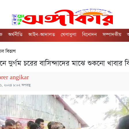
িক
অর্থনীতি
আইন-আদালত
খেলাধুলা
বিনোদন
সম্পাদকীয়
অ
াল বিভাগ
ে দুর্গম চরের বাসিন্দাদের মাঝে শুকনো খাবার 
orer angikar
 ১, ২০২৪ ৮:০২ অপরাহ্ণ