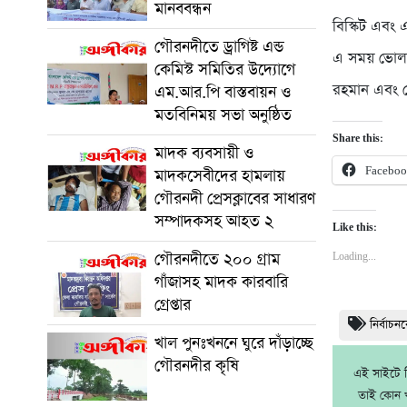
মানববন্ধন
বিস্কিট এবং 
গৌরনদীতে ড্রাগিষ্ট এন্ড
এ সময় ভোলা
কেমিস্ট সমিতির উদ্যোগে
রহমান এবং 
এম.আর.পি বাস্তবায়ন ও
মতবিনিময় সভা অনুষ্ঠিত
Share this:
মাদক ব্যবসায়ী ও
Facebo
মাদকসেবীদের হামলায়
গৌরনদী প্রেসক্লাবের সাধারণ
সম্পাদকসহ আহত ২
Like this:
গৌরনদীতে ২০০ গ্রাম
Loading...
গাঁজাসহ মাদক কারবারি
গ্রেপ্তার
নির্বাচ
খাল পুনঃখননে ঘুরে দাঁড়াচ্ছে
গৌরনদীর কৃষি
এই সাইটে নি
তাই কোন খ