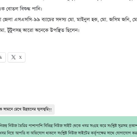
এক বোতল বিশুদ্ধ পানি।
 জেলা এসএসসি-৯৯ ব্যাচের সদস্য মো. মাইনুল হক, মো. জসিম জনি, ম
মো. টুটুলসহ আরো অনেকে উপস্থিত ছিলেন।
ok
X
নকে সামনে রেখে উন্নয়নের ফুলঝুরি!!
জম্ব নিউজ তৈরির পাশাপাশি বিভিন্ন নিউজ সাইট থেকে খবর সংগ্রহ করে সংশ্লিষ্ট সূত্রসহ প্রক
বর নিয়ে আপত্তি বা অভিযোগ থাকলে সংশ্লিষ্ট নিউজ সাইটের কর্তৃপক্ষের সাথে যোগাযোগ ক