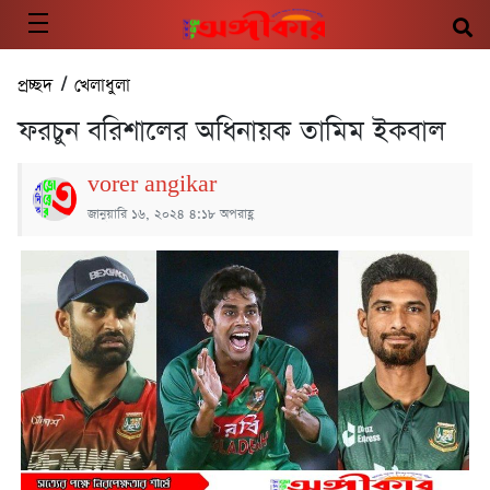
প্রচ্ছদ
/
খেলাধুলা
ফরচুন বরিশালের অধিনায়ক তামিম ইকবাল
vorer angikar
জানুয়ারি ১৬, ২০২৪ ৪:১৮ অপরাহ্ণ