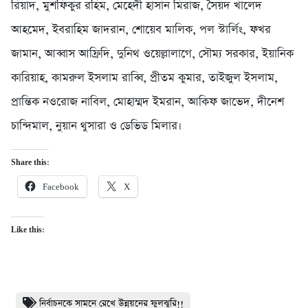
রিয়াদ, মুশফিকুর রহিম, মেহেদী হাসান মিরাজ, সৈয়দ খালেদ
আহমেদ, ইবরাহিম জাদরান, শোয়েব মালিক, পল স্টার্লিং, ফখর
জামান, আব্বাস আফ্রিদি, দুনিথ ওয়েল্লালাগে, সৌম্য সরকার, ইয়ানিক
কারিয়াহ, কামরুল ইসলাম রাব্বি, প্রীতম কুমার, তাইজুল ইসলাম,
প্রান্তিক নওরোজ নাবিল, মোহাম্মদ ইমরান, আকিফ জাভেদ, দীনেশ
চান্দিমাল, নুয়ান থুসারা ও ডেভিড মিলার।
Share this:
Facebook
X
Like this:
নির্বাচনকে সামনে রেখে উন্নয়নের ফুলঝুরি!!