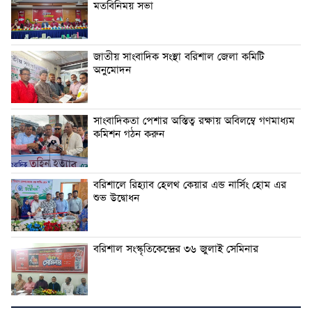
মতবিনিময় সভা
জাতীয় সাংবাদিক সংস্থা বরিশাল জেলা কমিটি
অনুমোদন
সাংবাদিকতা পেশার অস্তিত্ব রক্ষায় অবিলম্বে গণমাধ্যম
কমিশন গঠন করুন
বরিশালে রিহ্যাব হেলথ কেয়ার এন্ড নার্সিং হোম এর
শুভ উদ্বোধন
বরিশাল সংস্কৃতিকেন্দ্রের ৩৬ জুলাই সেমিনার