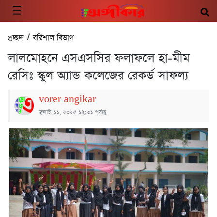
প্রচ্ছদ
/
বরিশাল বিভাগ
লালমোহনে এসএসসির ফলাফলে হা-মীম
রেসিঃ স্কুল অ্যান্ড কলেজের রেকর্ড সাফল্য
vorer angikar
জুলাই ১১, ২০২৫ ১২:৩১ পূর্বাহ্ণ