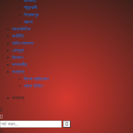
ঝালকাঠি
পটুয়াখালী
পিরোজপুর
বরগুনা
আন্তর্জাতিক
অর্থনীতি
আইন-আদালত
খেলাধুলা
বিনোদন
সম্পাদকীয়
অন্যান্য
বিশেষ প্রতিবেদন
লাইফ স্টাইল
অন্যান্য