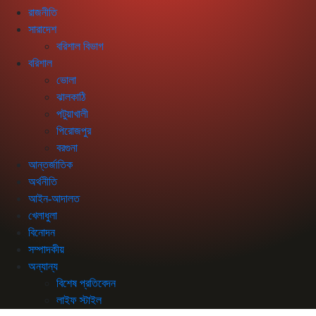
রাজনীতি
সারাদেশ
বরিশাল বিভাগ
বরিশাল
ভোলা
ঝালকাঠি
পটুয়াখালী
পিরোজপুর
বরগুনা
আন্তর্জাতিক
অর্থনীতি
আইন-আদালত
খেলাধুলা
বিনোদন
সম্পাদকীয়
অন্যান্য
বিশেষ প্রতিবেদন
লাইফ স্টাইল